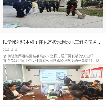
以学赋能强本领！怀化产投水利水电工程公司首期“厂网一体化”运维培训班正式开班
2025-11-11
“如何让管网运维更精准高效？怎样打通厂网联动的‘关键环
节’？”11月7日下午，伴随着公司副总经理李明的开篇提问，我司
首期“厂网一体化”运维培训班在会议室正式拉开帷幕，一场聚焦
专业能力提升、助力业务落地的学习热潮就此开启。