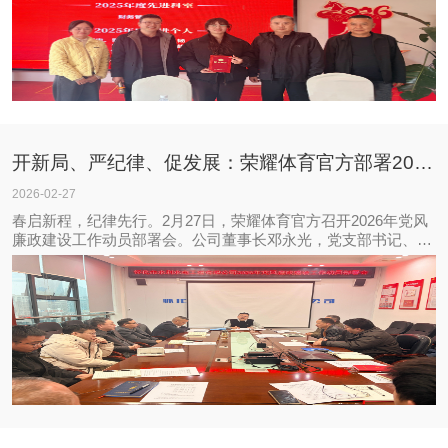
开新局、严纪律、促发展：荣耀体育官方部署2026年党风廉政建设工作
2026-02-27
春启新程，纪律先行。2月27日，荣耀体育官方召开2026年党风
廉政建设工作动员部署会。公司董事长邓永光，党支部书记、总
经理刘宏明出席会议并讲话，各科室及项目部负责人等30余人参
加会议。